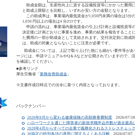
助成金額は、生産性向上に資する設備投資等にかかった費用に
と助成上限額とを比較し、いずれか安い方の金額となります。
この助成率は、事業場内最低賃金が1,050円未満の場合は5分
1,050 円以上の場合は4 分の3です。
申請の流れは、事業場内最低賃金の引上げ計画と設備投資等の
決定後に計画どおりに事業を進め、事業の結果を報告すること
た費用の一部が助成金として支給されます。交付決定前に助成
は、助成の対象とならないことに注意が必要です。
助成金については、上記で取り上げた他にも細かい要件等があ
ージには、申請マニュアルやQ＆Aなどが公開されていますので、
を確認してください。
■参考リンク
厚生労働省「
業務改善助成金
」
※文書作成日時点での法令に基づく内容となっております。
2026年8月から変わる健康保険の高額療養費制度
2026/07/28
ハローワークを通じた障害者の新規求職申込件数が過去最高
2028年4月からすべての企業で義務化されるストレスチェッ
36協定の特別条項の適用に関するよくある誤解
2026/07/07