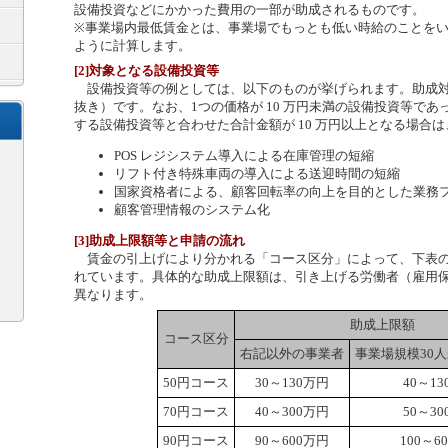
設備投資などにかかった費用の一部が助成されるものです。
※事業場内最低賃金とは、事業場でもっとも低い時給のことを
ように計算します。
[2]対象となる設備投資等
設備投資等の例としては、以下のものが挙げられます。助成対象
抜き）です。なお、1つの価格が 10 万円未満の設備投資等で
する設備投資等と合わせた合計金額が 10 万円以上となる場合
POS レジシステム導入による在庫管理の短縮
リフト付き特殊車両の導入による送迎時間の短縮
国家資格者による、顧客回転率の向上を目的とした業務
顧客管理情報のシステム化
[3]助成上限額等と申請の流れ
賃金の引上げにより分かれる「コース区分」によって、下表の
れています。具体的な助成上限額は、引き上げる労働者（雇用
異なります。
助成上限額
コース区分
右記以外の事業者
事業場規模30
50円コース
30～130万円
40～1
70円コース
40～300万円
50～3
90円コース
90～600万円
100～6