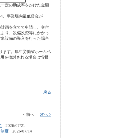
一定の助成率をかけた金額
の4、事業場内最低賃金が
計画を立てて申請し、交付
により、設備投資等にかかっ
対象設備の導入を行った場合
ります。厚生労働省ホームペ
活用を検討される場合は情報
戻る
< 前へ
｜
次へ >
に
2026/07/21
ク制度
2026/07/14