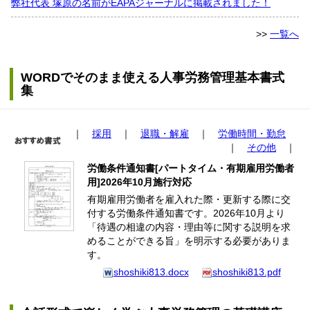
弊社代表 塚原の名前がEAPAジャーナルに掲載されました！
>>
一覧へ
WORDでそのまま使える人事労務管理基本書式
集
｜
採用
｜
退職・解雇
｜
労働時間・勤怠
｜
その他
｜
労働条件通知書[パートタイム・有期雇用労働者
用]2026年10月施行対応
有期雇用労働者を雇入れた際・更新する際に交
付する労働条件通知書です。2026年10月より
「待遇の相違の内容・理由等に関する説明を求
めることができる旨」を明示する必要がありま
す。
shoshiki813.docx
shoshiki813.pdf