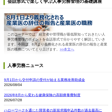
会話形式で楽しく学ぶ人事労務管理の基礎講座
このコーナーでは、経営者や管理職が最低限知っておきたい人
事労務管理のポイントを会話形式で分かりやすく解説していき
ます。今回は、8月より義務化される産業医の辞任の報告と産業
医の職務についてとり上げます。
>>本文へ
人事労務ニュース
9月1日から交付申請の受付が始まる業務改善助成金
2026/08/04
2026年8月から変わる健康保険の高額療養費制度
2026/07/28
ハローワークを通じた障害者の新規求職申込件数が過去最高に