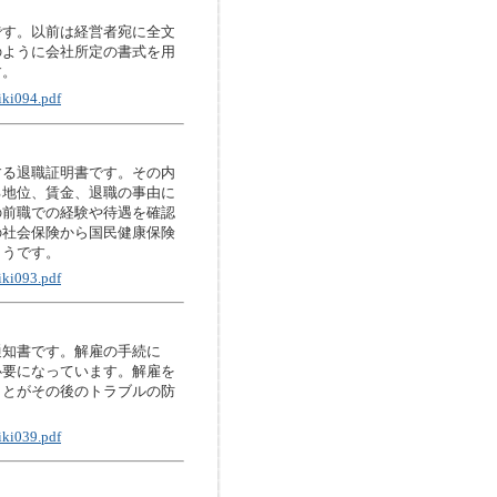
です。以前は経営者宛に全文
のように会社所定の書式を用
す。
iki094.pdf
する退職証明書です。その内
る地位、賃金、退職の事由に
の前職での経験や待遇を確認
の社会保険から国民健康保険
ようです。
iki093.pdf
通知書です。解雇の手続に
必要になっています。解雇を
ことがその後のトラブルの防
iki039.pdf