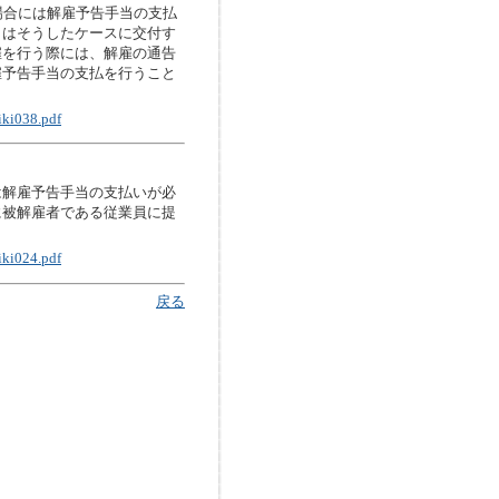
場合には解雇予告手当の支払
」はそうしたケースに交付す
雇を行う際には、解雇の通告
雇予告手当の支払を行うこと
iki038.pdf
は解雇予告手当の支払いが必
に被解雇者である従業員に提
iki024.pdf
戻る