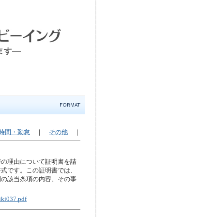
時間・勤怠
｜
その他
｜
雇の理由について証明書を請
書式です。この証明書では、
則の該当条項の内容、その事
iki037.pdf