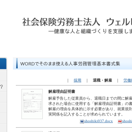
｜
採用
｜
退職・解雇
｜
労働
解雇理由証明書
解雇予告した従業員から、退職日までの間に解
求された場合に使用する「解雇理由証明書」の
解雇の理由を具体的に示す必要があり、就業規
実関係を記入することが求められています。
shoshiki037.docx
shosh