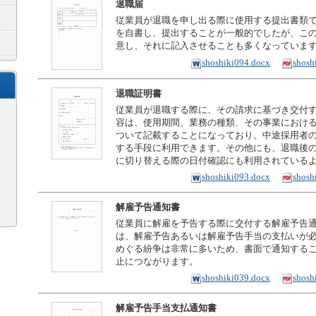
退職届
従業員が退職を申し出る際に使用する提出書類
を自書し、提出することが一般的でしたが、こ
意し、それに記入させることも多くなっていま
shoshiki094.docx
shosh
退職証明書
従業員が退職する際に、その請求に基づき交付
容は、使用期間、業務の種類、その事業におけ
ついて記載することになっており、中途採用者
する手段に利用できます。その他にも、退職後
に切り替える際の日付確認にも利用されている
shoshiki093.docx
shosh
解雇予告通知書
従業員に解雇を予告する際に交付する解雇予告
は、解雇予告あるいは解雇予告手当の支払いが
めぐる紛争は非常に多いため、書面で通知する
止につながります。
shoshiki039.docx
shosh
解雇予告手当支払通知書